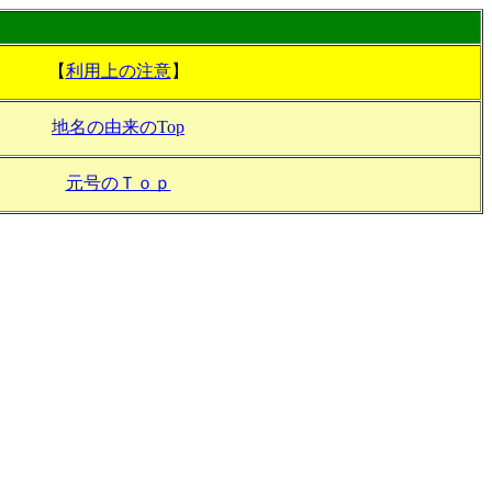
【
利用上の注意
】
地名の由来のTop
元号のＴｏｐ