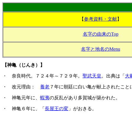
【
参考資料・文献
】
名字の由来のTop
名字と地名のMenu
【神亀（じんき）】
・ 奈良時代。７２４年～７２９年。
聖武天皇
。出典は「
大
・ 改元理由：
養老
７年に朝廷に白い亀が献上されたこと
・ 神亀元年に、
蝦夷
の反乱があり多賀城が築かれた。
・ 神亀６年に、「
長屋王の変
」がおきる。