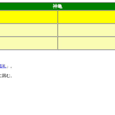
神亀
載礼
」。
に因む。