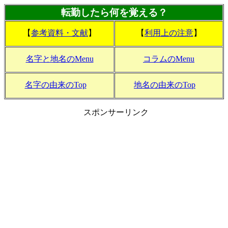
転勤したら何を覚える？
【
参考資料・文献
】
【
利用上の注意
】
名字と地名のMenu
コラムのMenu
名字の由来のTop
地名の由来のTop
スポンサーリンク