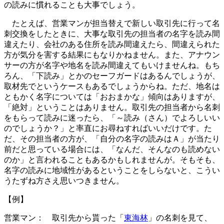
の読みに慣れることも大事でしょう。
たとえば、営業マンが担当替えで新しい取引先に行って名
刺交換をしたときに、大事な取引先の担当者の名字を読み間
違えたり、会社のある住所を読み間違えたら、間違えられた
方が気分を害する結果にもなりかねません。また、アナウン
サーの方が名字や地名を読み間違えてもいけませんね。もち
ろん、「下読み」とかのセーフガードはあるんでしょうが、
取材先でというケースもあるでしょうからね。ただ、地名は
ともかく名字については「おおまかな」傾向はありますが、
「絶対」ということはありません。取引先の担当者から名刺
をもらって読みに迷ったら、「～読み（さん）でよろしいい
のでしょうか？」と率直にお尋ねすればいいだけです。た
だ、その担当者の方が、「自分の名字の読みはＡ」が当たり
前だと思っている場合には、「なんだ、そんなのも読めない
のか」と言われることもあるかもしれませんが。そもそも、
名字の読みに地域性があるということをしらないと、こうい
うたずね方さえ思いつきません。
【例】
営業マン： 取引先から貰った「
東海林
」の名刺を見て、