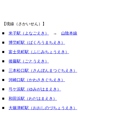
【境線（さかいせん）】
■
米子駅（よなごえき）
→
山陰本線
■
博労町駅（ばくろうまちえき）
■
富士見町駅（ふじみちょうえき）
■
後藤駅（ごとうえき）
■
三本松口駅（さんぼんまつぐちえき）
■
河崎口駅（かわさきぐちえき）
■
弓ケ浜駅（ゆみがはまえき）
■
和田浜駅（わだはまえき）
■
大篠津町駅（おおしのづちょうえき）