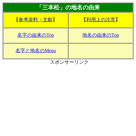
「三本松」の地名の由来
【
参考資料・文献
】
【
利用上の注意
】
名字の由来のTop
地名の由来のTop
名字と地名のMenu
スポンサーリンク