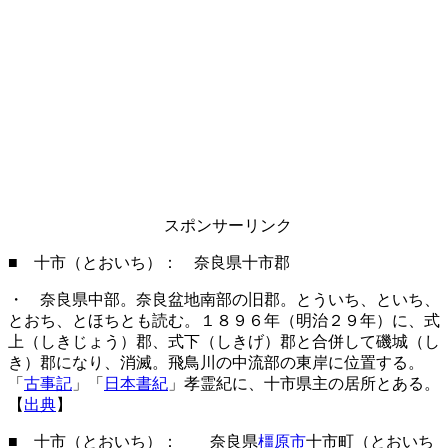
スポンサーリンク
■ 十市（とおいち）： 奈良県十市郡
・ 奈良県中部。奈良盆地南部の旧郡。とういち、といち、
とおち、とほちとも読む。１８９６年（明治２９年）に、式
上（しきじょう）郡、式下（しきげ）郡と合併して磯城（し
き）郡になり、消滅。飛鳥川の中流部の東岸に位置する。
「
古事記
」「
日本書紀
」孝霊紀に、十市県主の居所とある。
【
出典
】
■ 十市（とおいち）： 奈良県
橿原市
十市町（とおいち