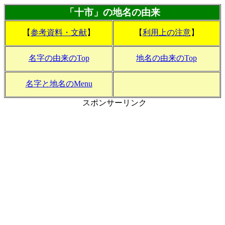
「十市」の地名の由来
【
参考資料・文献
】
【
利用上の注意
】
名字の由来のTop
地名の由来のTop
名字と地名のMenu
スポンサーリンク