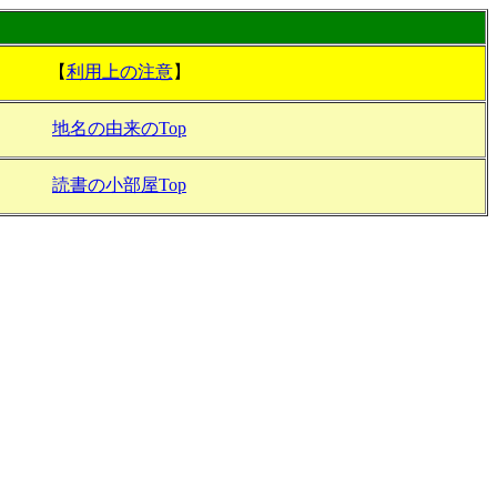
【
利用上の注意
】
地名の由来のTop
読書の小部屋Top