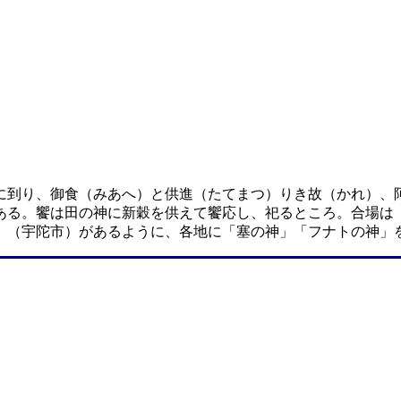
に到り、御食（みあへ）と供進（たてまつ）りき故（かれ）、
ある。饗は田の神に新穀を供えて饗応し、祀るところ。合場は
」（宇陀市）があるように、各地に「塞の神」「フナトの神」