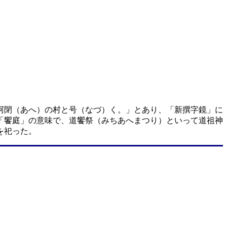
阿閉（あへ）の村と号（なづ）く。」とあり、「新撰字鏡」に
「饗庭」の意味で、道饗祭（みちあへまつり）といって道祖神
を祀った。