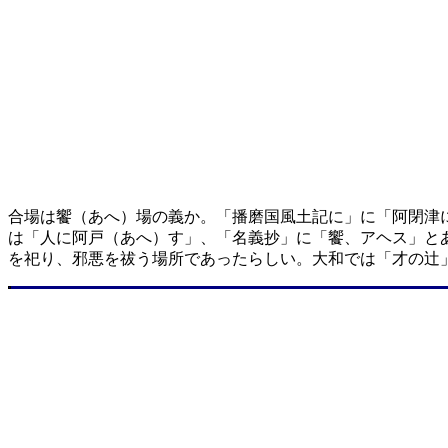
合場は饗（あへ）場の義か。「播磨国風土記に」に「阿閉津
は「人に阿戸（あへ）す」、「名義抄」に「饗、アヘス」と
を祀り、邪悪を祓う場所であったらしい。大和では「才の辻