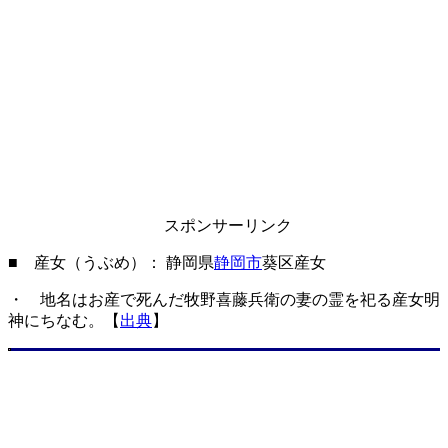
スポンサーリンク
■ 産女（うぶめ）： 静岡県
静岡市
葵区産女
・ 地名はお産で死んだ牧野喜藤兵衛の妻の霊を祀る産女明
神にちなむ。【
出典
】