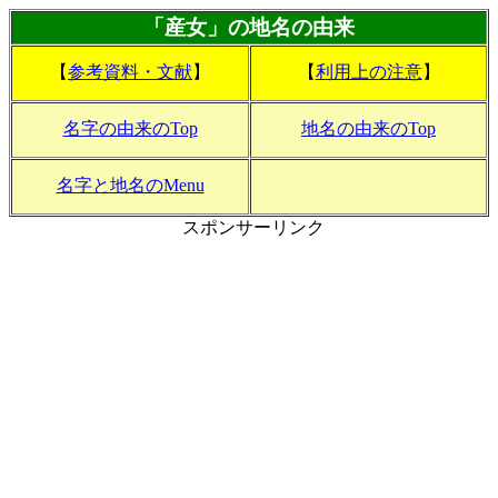
「産女」の地名の由来
【
参考資料・文献
】
【
利用上の注意
】
名字の由来のTop
地名の由来のTop
名字と地名のMenu
スポンサーリンク