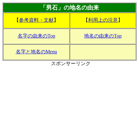
「男石」の地名の由来
【
参考資料・文献
】
【
利用上の注意
】
名字の由来のTop
地名の由来のTop
名字と地名のMenu
スポンサーリンク