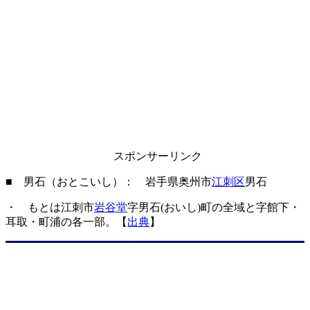
スポンサーリンク
■ 男石（おとこいし）： 岩手県奥州市
江刺区
男石
・ もとは江刺市
岩谷堂
字男石(おいし)町の全域と字館下・
耳取・町浦の各一部。【
出典
】