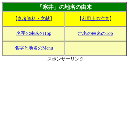
「寒井」の地名の由来
【
参考資料・文献
】
【
利用上の注意
】
名字の由来のTop
地名の由来のTop
名字と地名のMenu
スポンサーリンク