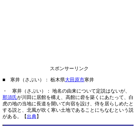
スポンサーリンク
■ 寒井（さぶい）： 栃木県
大田原市
寒井
・ 寒井（さぶい）： 地名の由来について定説はないが、
那須氏
が川田に居館を構え、高館に砦を築くにあたって、白
虎の地の当地に長道を開いて向宿を設け、侍を居らしめたと
する説と、北風が吹く寒い土地であることにちなむという説
がある。【
出典
】