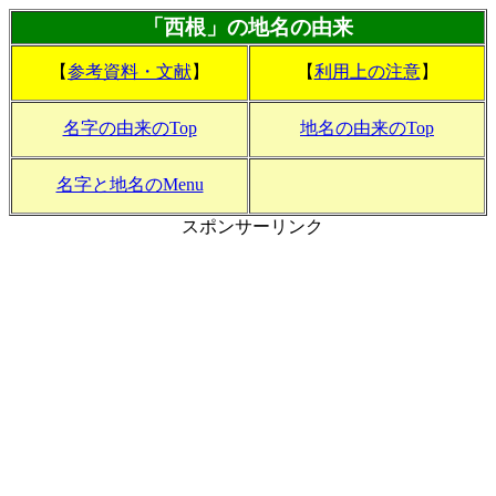
「西根」の地名の由来
【
参考資料・文献
】
【
利用上の注意
】
名字の由来のTop
地名の由来のTop
名字と地名のMenu
スポンサーリンク