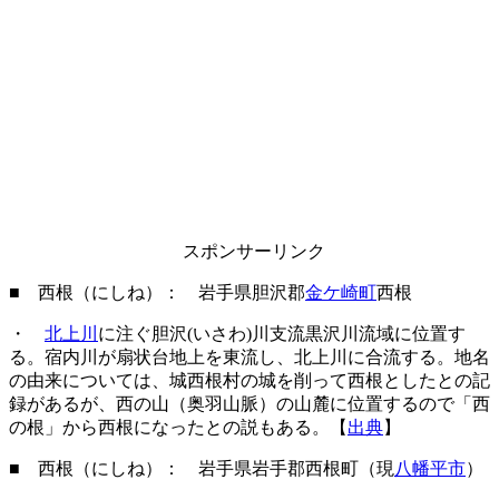
スポンサーリンク
■ 西根（にしね）： 岩手県胆沢郡
金ケ崎町
西根
・
北上川
に注ぐ胆沢(いさわ)川支流黒沢川流域に位置す
る。宿内川が扇状台地上を東流し、北上川に合流する。地名
の由来については、城西根村の城を削って西根としたとの記
録があるが、西の山（奥羽山脈）の山麓に位置するので「西
の根」から西根になったとの説もある。【
出典
】
■ 西根（にしね）： 岩手県岩手郡西根町（現
八幡平市
）