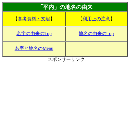
「平内」の地名の由来
【
参考資料・文献
】
【
利用上の注意
】
名字の由来のTop
地名の由来のTop
名字と地名のMenu
スポンサーリンク