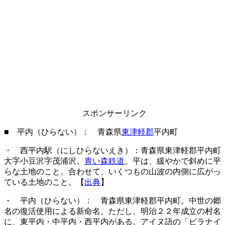
スポンサーリンク
■ 平内（ひらない）： 青森県
東津軽郡
平内町
・ 西平内駅（にしひらないえき）：青森県東津軽郡平内町
大字小豆沢字茂浦沢。
青い森鉄道
。平は、緩やかで斜めに平
らな土地のこと。合わせて、いくつもの山波の内側に広がっ
ている土地のこと。【
出典
】
・ 平内（ひらない）： 青森県東津軽郡平内町。中世の郷
名の復活使用による新命名。ただし、明治２２年成立の村名
に、東平内・中平内・西平内がある。アイヌ語の「ピラナイ