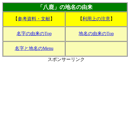
「八鹿」の地名の由来
【
参考資料・文献
】
【
利用上の注意
】
名字の由来のTop
地名の由来のTop
名字と地名のMenu
スポンサーリンク