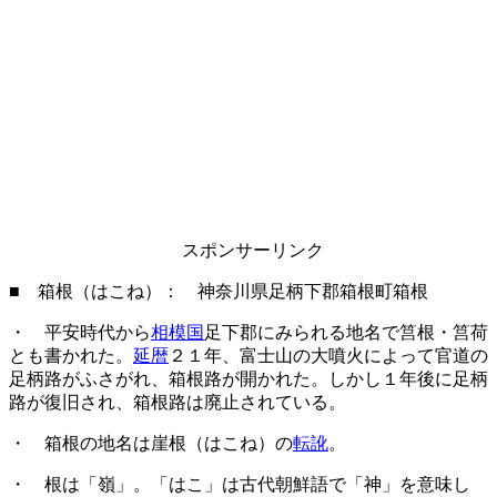
スポンサーリンク
■ 箱根（はこね）： 神奈川県足柄下郡箱根町箱根
・ 平安時代から
相模国
足下郡にみられる地名で筥根・筥荷
とも書かれた。
延暦
２１年、富士山の大噴火によって官道の
足柄路がふさがれ、箱根路が開かれた。しかし１年後に足柄
路が復旧され、箱根路は廃止されている。
・ 箱根の地名は崖根（はこね）の
転訛
。
・ 根は「嶺」。「はこ」は古代朝鮮語で「神」を意味し