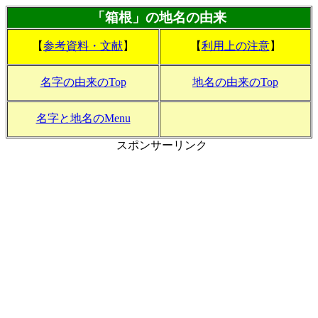
「箱根」の地名の由来
【
参考資料・文献
】
【
利用上の注意
】
名字の由来のTop
地名の由来のTop
名字と地名のMenu
スポンサーリンク