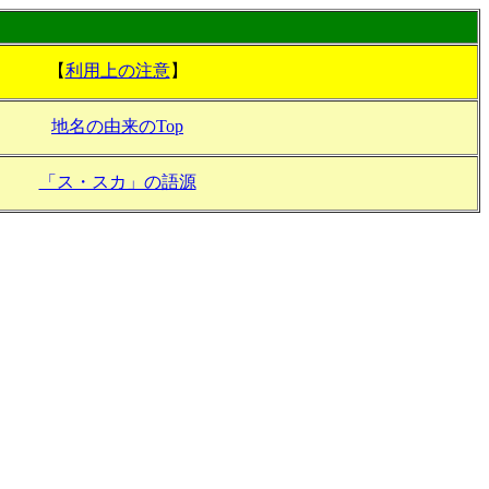
【
利用上の注意
】
地名の由来のTop
「ス・スカ」の語源