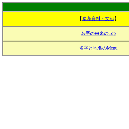
【
参考資料・文献
】
名字の由来のTop
名字と地名のMenu