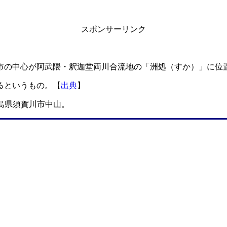
スポンサーリンク
市の中心が阿武隈・釈迦堂両川合流地の「洲処（すか）」に
るというもの。【
出典
】
島県須賀川市中山。