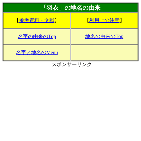
「羽衣」の地名の由来
【
参考資料・文献
】
【
利用上の注意
】
名字の由来のTop
地名の由来のTop
名字と地名のMenu
スポンサーリンク