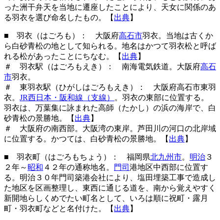
った洲干弁天を当地に遷座したことにより、天女に関係のあ
る羽衣を選び命名したもの。【
出典
】
■ 羽衣（はごろも）： 大阪府
高石市
羽衣。当地は古くか
ら白砂青松の地として知られる。地名はかつて羽衣松と呼ば
れる松があったことにちなむ。【
出典
】
＃ 羽衣駅（はごろもえき）： 南海電気鉄道。大阪府
高石
市
羽衣。
＃ 東羽衣駅（ひがしはごろもえき）： 大阪府高石市東羽
衣。
JR西日本・阪和線（支線）
。羽衣の東部に位置する。
羽衣は、万葉集に詠まれた高師（たかし）の浜の海岸で、白
砂青松の景勝地。【
出典
】
＃ 大阪府の南西部。大阪湾の東岸。芦田川の河口の北岸域
に位置する。かつては、白砂青松の景勝地。【
出典
】
■ 羽衣町（はごろもちょう）： 福岡県
北九州市
。
明治
３
２年～
昭和
４２年の通称地名。
門司
港地区中西部に位置す
る。明治３０年門司築港会社により、塩田埋築工事で造成し
た地区を区画整理し、東西に通じる道を、南から覚えやすく
新開地らしくめでたい町名として、いろは順に祝町・露月
町・羽衣町などと名付けた。【
出典
】