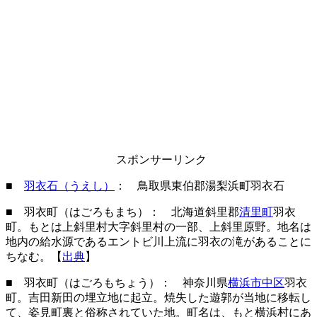
スポンサーリンク
■
羽衣石（うえし）
： 鳥取県東伯郡湯梨浜町羽衣石
■ 羽衣町（はごろもまち）： 北海道斜里郡
清里町
羽衣
町。もとは上斜里村大字斜里村の一部、上斜里原野。地名は
地内の給水源であるエントビ川上流に羽衣の滝があることに
ちなむ。【
出典
】
■ 羽衣町（はごろもちょう）： 神奈川県
横浜市中区
羽衣
町。吉田新田の埋立地に起立。焼失した遊郭が当地に移転し
て、姿見町裏と俗称されていた地。町名は、もと横浜村にあ