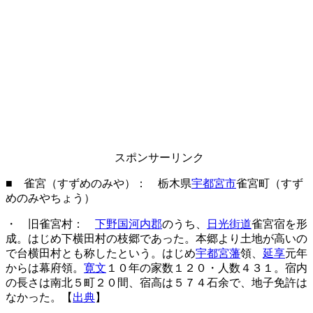
スポンサーリンク
■ 雀宮（すずめのみや）： 栃木県
宇都宮市
雀宮町（すず
めのみやちょう）
・ 旧雀宮村：
下野国河内郡
のうち、
日光街道
雀宮宿を形
成。はじめ下横田村の枝郷であった。本郷より土地が高いの
で台横田村とも称したという。はじめ
宇都宮藩
領、
延享
元年
からは幕府領。
寛文
１０年の家数１２０・人数４３１。宿内
の長さは南北５町２０間、宿高は５７４石余で、地子免許は
なかった。【
出典
】