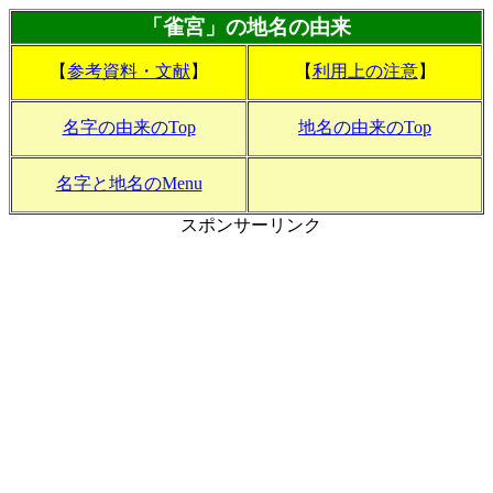
「
雀宮
」の地名の由来
【
参考資料・文献
】
【
利用上の注意
】
名字の由来のTop
地名の由来のTop
名字と地名のMenu
スポンサーリンク