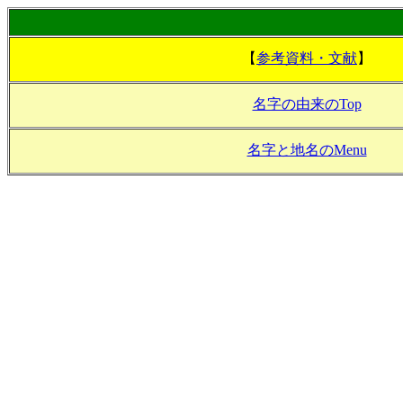
【
参考資料・文献
】
名字の由来のTop
名字と地名のMenu