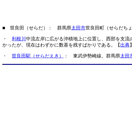
■ 世良田（せらだ）： 群馬県
太田市
世良田町（せらだち
・
利根川
中流左岸に広がる沖積地上に位置し、西部を支流
かったが、現在はわずかに数基を残すばかりである。【
出典
・
世良田駅（せらだえき）
： 東武伊勢崎線。群馬県
太田