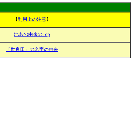
【
利用上の注意
】
地名の由来のTop
「世良田」の名字の由来