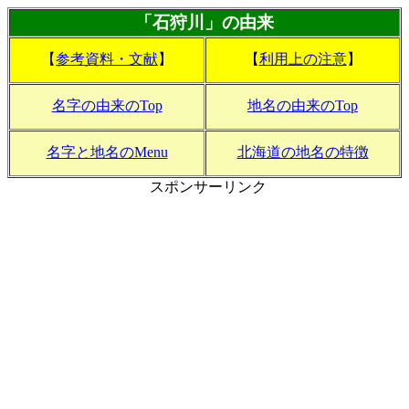
「石狩川」の由来
【
参考資料・文献
】
【
利用上の注意
】
名字の由来のTop
地名の由来のTop
名字と地名のMenu
北海道の地名の特徴
スポンサーリンク