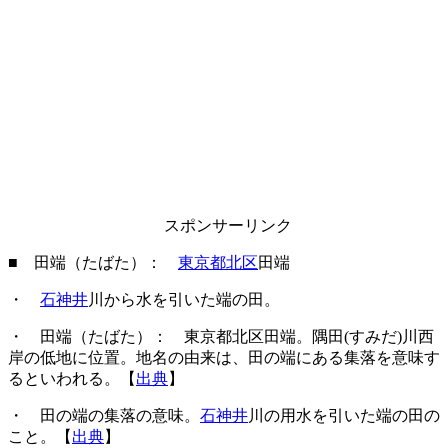
スポンサーリンク
■ 田端（たばた）：
東京都北区
田端
・
石神井
川から水を引いた端の田。
・ 田端（たばた）： 東京都北区田端。隅田(すみだ)川西
岸の低地に位置。地名の由来は、田の端にある集落を意味す
るといわれる。【
出典
】
・ 田の端の集落の意味。
石神井
川の用水を引いた端の田の
こと。【
出典
】