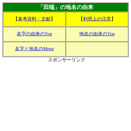
「田端」の地名の由来
【
参考資料・文献
】
【
利用上の注意
】
名字の由来のTop
地名の由来のTop
名字と地名のMenu
スポンサーリンク