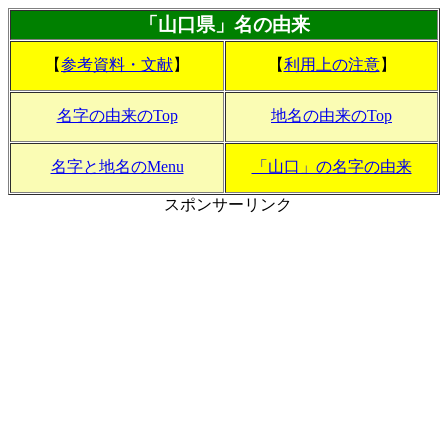
「山口県」名の由来
【
参考資料・文献
】
【
利用上の注意
】
名字の由来のTop
地名の由来のTop
名字と地名のMenu
「山口」の名字の由来
スポンサーリンク