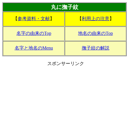
丸に撫子紋
【
参考資料・文献
】
【
利用上の注意
】
名字の由来のTop
地名の由来のTop
名字と地名のMenu
撫子紋の解説
スポンサーリンク