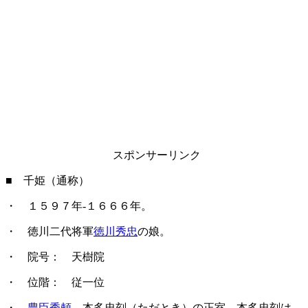
スポンサーリンク
■ 千姫（通称）
・ １５９７年-１６６６年。
・ 徳川二代将軍
徳川秀忠
の娘。
・ 院号： 天樹院
・ 位階： 従一位
・
豊臣秀頼
、本多忠刻（ただとき）の正室。本多忠刻は、