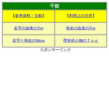
千姫
【
参考資料・文献
】
【
利用上の注意
】
名字の由来のTop
地名の由来のTop
名字と地名のMenu
歴史的人物のＴｏｐ
スポンサーリンク