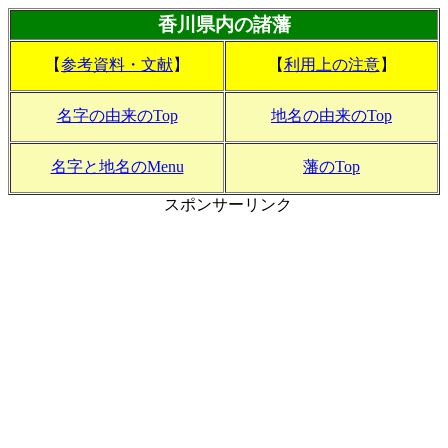
香川県内の諸藩
【
参考資料・文献
】
【
利用上の注意
】
名字の由来のTop
地名の由来のTop
名字と地名のMenu
藩のTop
スポンサーリンク