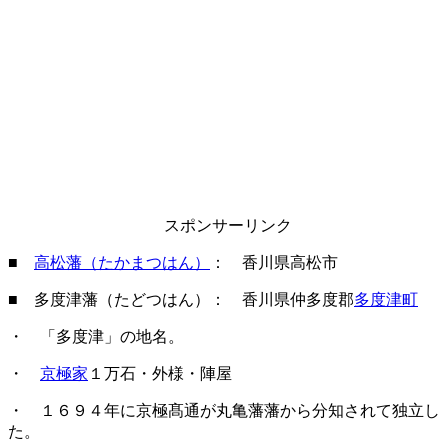
スポンサーリンク
■
高松藩（たかまつはん）
： 香川県高松市
■ 多度津藩（たどつはん）： 香川県仲多度郡
多度津町
・ 「多度津」の地名。
・
京極家
１万石・外様・陣屋
・ １６９４年に京極髙通が丸亀藩藩から分知されて独立し
た。