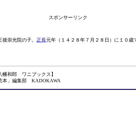
スポンサーリンク
王後崇光院の子。
正長
元年（１４２８年７月２８日）に１０歳
八幡和郎 ワニブックス】
本」編集部 KADOKAWA