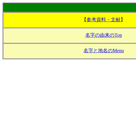
【
参考資料・文献
】
名字の由来のTop
名字と地名のMenu