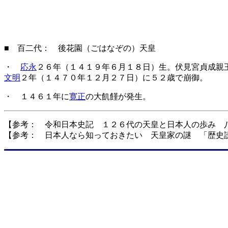
■ 百二代： 後花園（ごはなぞの）天皇
・
応永
２６年（１４１９年６月１８日）生。伏見宮貞成親
文明
２年（１４７０年１２月２７日）に５２歳で崩御。
・ １４６１年に
寛正
の大飢饉が発生。
【参考： 令和日本史記 １２６代の天皇と日本人の歩み 
【参考： 日本人なら知っておきたい 天皇家の謎 「歴史読