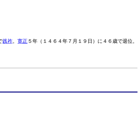
で
践祚
。
寛正
５年（１４６４年７月１９日）に４６歳で退位。