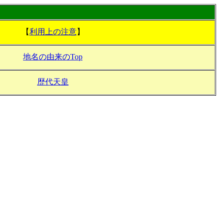
【
利用上の注意
】
地名の由来のTop
歴代天皇