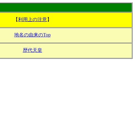
【
利用上の注意
】
地名の由来のTop
歴代天皇