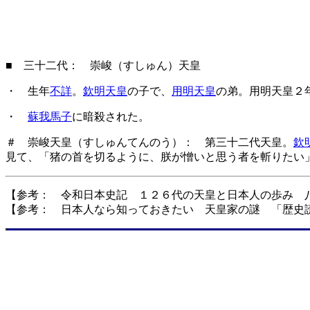
■ 三十二代： 崇峻（すしゅん）天皇
・ 生年
不詳
。
欽明天皇
の子で、
用明天皇
の弟。用明天皇２
・
蘇我馬子
に暗殺された。
＃ 崇峻天皇（すしゅんてんのう）： 第三十二代天皇。
欽
見て、「猪の首を切るように、朕が憎いと思う者を斬りたい
【参考： 令和日本史記 １２６代の天皇と日本人の歩み 
【参考： 日本人なら知っておきたい 天皇家の謎 「歴史読