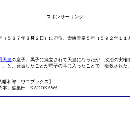
スポンサーリンク
年（５８７年８月２日）に即位。崇峻天皇５年（５９２年１１
明天皇
の皇子。馬子に擁立されて天皇になったが、政治の実権
」。と、発言したことが馬子の耳に入ったことで、暗殺された
八幡和郎 ワニブックス】
本」編集部 KADOKAWA