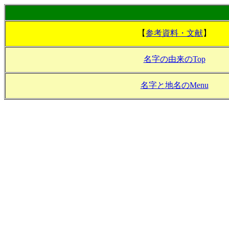
【
参考資料・文献
】
名字の由来のTop
名字と地名のMenu