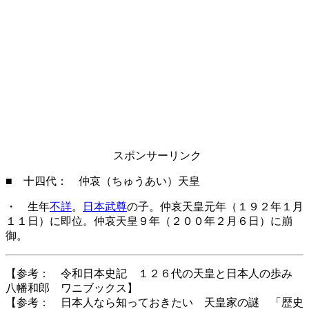
スポンサーリンク
■ 十四代： 仲哀（ちゅうあい）天皇
・ 生年
不詳
。
日本武尊
の子。仲哀天皇元年（１９２年１月
１１日）に即位。仲哀天皇９年（２００年２月６日）に崩
御。
【参考： 令和日本史記 １２６代の天皇と日本人の歩み
八幡和郎 ワニブックス】
【参考： 日本人なら知っておきたい 天皇家の謎 「歴史