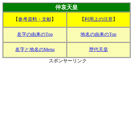
仲哀天皇
【
参考資料・文献
】
【
利用上の注意
】
名字の由来のTop
地名の由来のTop
名字と地名のMenu
歴代天皇
スポンサーリンク