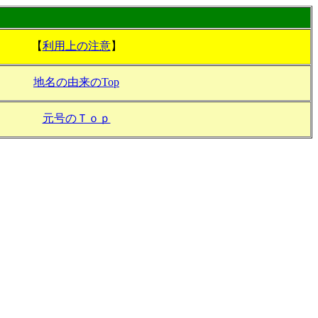
【
利用上の注意
】
地名の由来のTop
元号のＴｏｐ