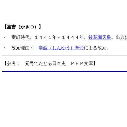
【嘉吉（かきつ）】
・ 室町時代。１４４１年～１４４４年。
後花園天皇
。出典
・ 改元理由：
辛酉（しんゆう）革命
による改元。
【参考： 元号でたどる日本史 ＰＨＰ文庫】