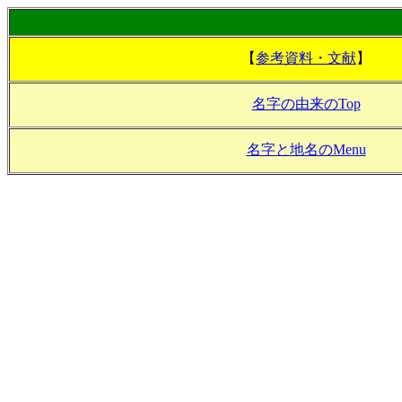
【
参考資料・文献
】
名字の由来のTop
名字と地名のMenu