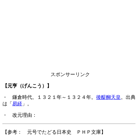
スポンサーリンク
【元亨（げんこう）】
・ 鎌倉時代。１３２１年～１３２４年。
後醍醐天皇
。出典
は「
易経
」。
・ 改元理由：
【参考： 元号でたどる日本史 ＰＨＰ文庫】