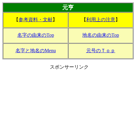
元亨
【
参考資料・文献
】
【
利用上の注意
】
名字の由来のTop
地名の由来のTop
名字と地名のMenu
元号のＴｏｐ
スポンサーリンク