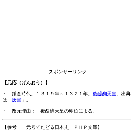
スポンサーリンク
【元応（げんおう）】
・ 鎌倉時代。１３１９年～１３２１年。
後醍醐天皇
。出典
は「
唐書
」。
・ 改元理由： 後醍醐天皇の即位による。
【参考： 元号でたどる日本史 ＰＨＰ文庫】