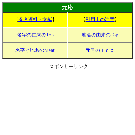
元応
【
参考資料・文献
】
【
利用上の注意
】
名字の由来のTop
地名の由来のTop
名字と地名のMenu
元号のＴｏｐ
スポンサーリンク