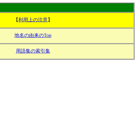
【
利用上の注意
】
地名の由来のTop
用語集の索引集