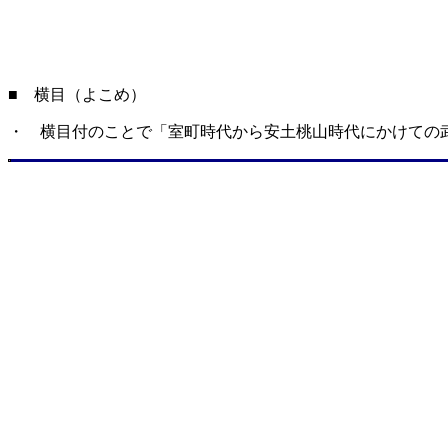
■ 横目（よこめ）
・ 横目付のことで「室町時代から安土桃山時代にかけての