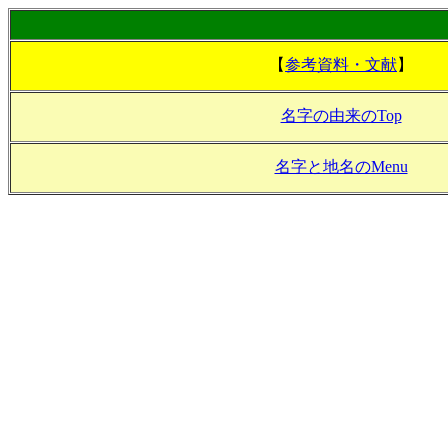
【
参考資料・文献
】
名字の由来のTop
名字と地名のMenu