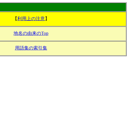
【
利用上の注意
】
地名の由来のTop
用語集の索引集