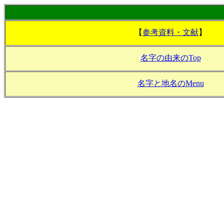
【
参考資料・文献
】
名字の由来のTop
名字と地名のMenu