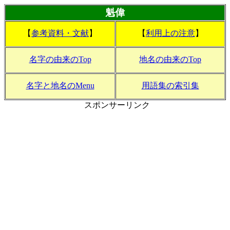
魁偉
【
参考資料・文献
】
【
利用上の注意
】
名字の由来のTop
地名の由来のTop
名字と地名のMenu
用語集の索引集
スポンサーリンク