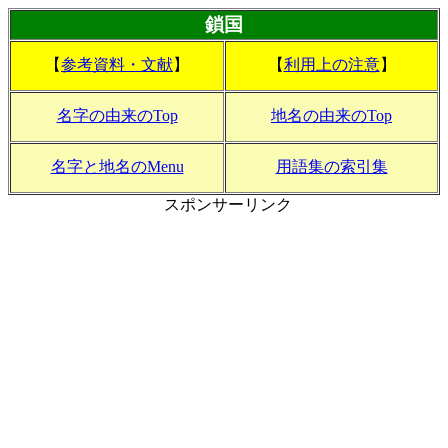
鎖国
【
参考資料・文献
】
【
利用上の注意
】
名字の由来のTop
地名の由来のTop
名字と地名のMenu
用語集の索引集
スポンサーリンク