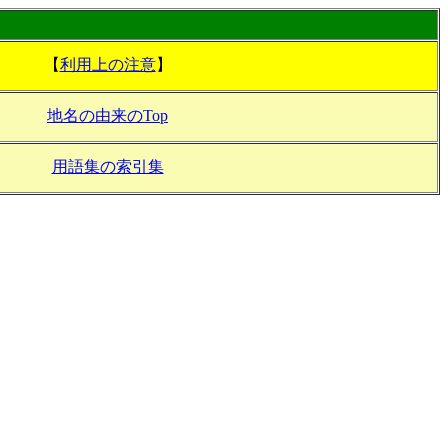
【
利用上の注意
】
地名の由来のTop
用語集の索引集