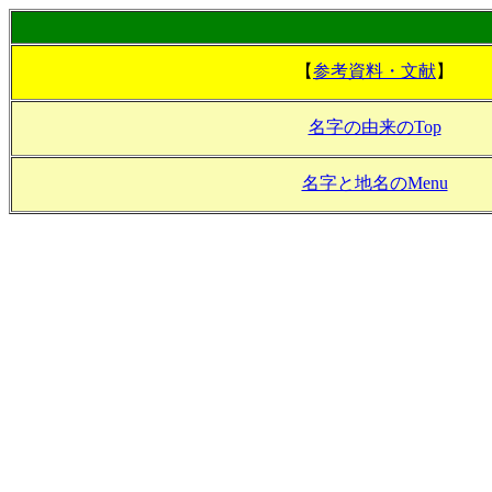
【
参考資料・文献
】
名字の由来のTop
名字と地名のMenu