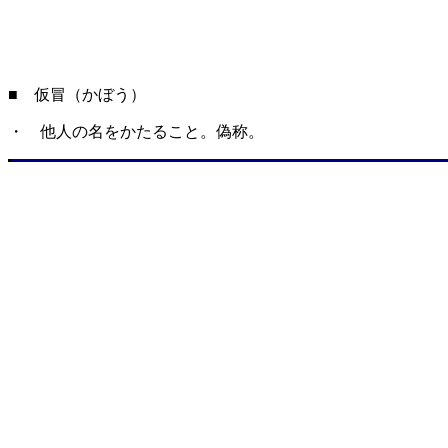
■ 仮冒（かぼう）
・ 他人の名をかたること。偽称。