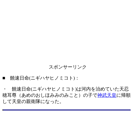
スポンサーリンク
■ 饒速日命(ニギハヤヒノミコト)：
・ 饒速日命(ニギハヤヒノミコト)は河内を治めていた天忍
穂耳尊（あめのおしほみみのみこと）の子で
神武天皇
に帰順
して天皇の親衛隊になった。