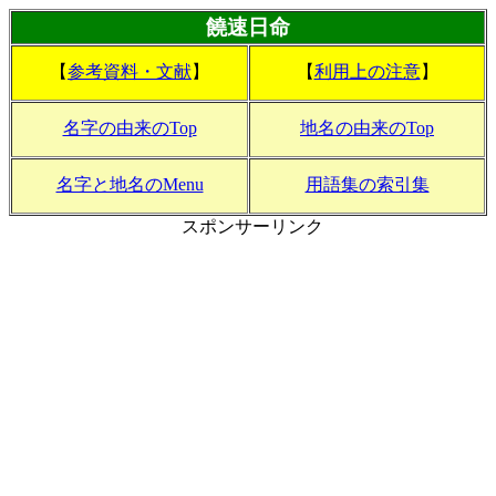
饒速日命
【
参考資料・文献
】
【
利用上の注意
】
名字の由来のTop
地名の由来のTop
名字と地名のMenu
用語集の索引集
スポンサーリンク