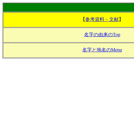
【
参考資料・文献
】
名字の由来のTop
名字と地名のMenu