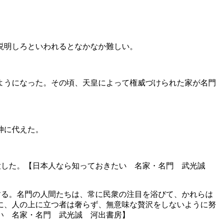
説明しろといわれるとなかなか難しい。
ようになった。その頃、天皇によって権威づけられた家が名門
神に代えた。
大した。【日本人なら知っておきたい 名家・名門 武光誠
する。名門の人間たちは、常に民衆の注目を浴びて、かれらは
に、人の上に立つ者は奢らず、無意味な贅沢をしないように努
い 名家・名門 武光誠 河出書房】