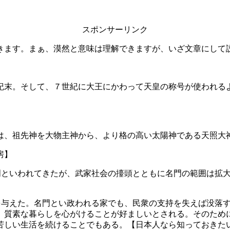
スポンサーリンク
きます。まぁ、漠然と意味は理解できますが、いざ文章にして
紀末。そして、７世紀に大王にかわって天皇の称号が使われる
は、祖先神を大物主神から、より格の高い太陽神である天照大
房】
門といわれてきたが、武家社会の擡頭とともに名門の範囲は拡
を与えた。名門とい政われる家でも、民衆の支持を失えば没落
、質素な暮らしを心がけることが好ましいとされる。そのため
苦しい生活を続けることでもある。【日本人なら知っておきた