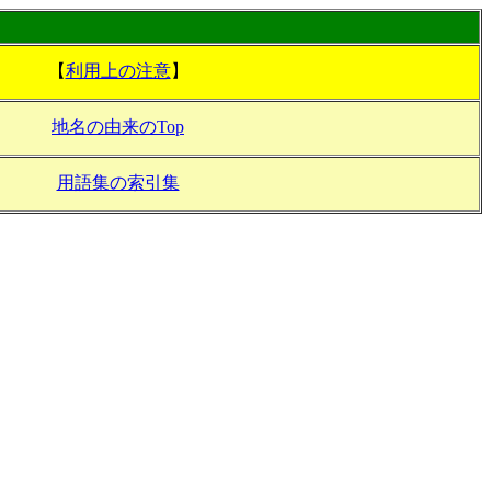
【
利用上の注意
】
地名の由来のTop
用語集の索引集