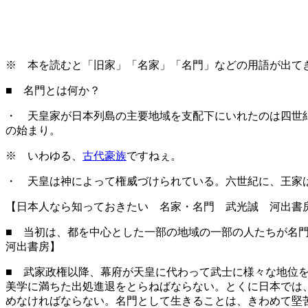
※ 本を読むと「旧家」「名家」「名門」などの用語が出て
■ 名門とは何か？
・ 天皇家が日本列島の主要地域を支配下にいれたのは四世
の始まり。
※ いわゆる、
古代豪族
ですねぇ。
・ 天皇は神によって権威づけられている。六世紀に、王家
【日本人なら知っておきたい 名家・名門 武光誠 河出書
■ 当初は、都を中心とした一部の地域の一部の人たちが名
河出書房】
■ 武家政権以降、幕府が天皇に代わって武士に様々な地位
美学に満ちた出処進退をとらねばならない。とくに日本では
めなければならない。名門として生きることは、きわめて堅