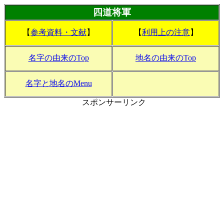
四道将軍
【
参考資料・文献
】
【
利用上の注意
】
名字の由来のTop
地名の由来のTop
名字と地名のMenu
スポンサーリンク