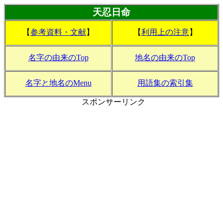
天忍日命
【
参考資料・文献
】
【
利用上の注意
】
名字の由来のTop
地名の由来のTop
名字と地名のMenu
用語集の索引集
スポンサーリンク