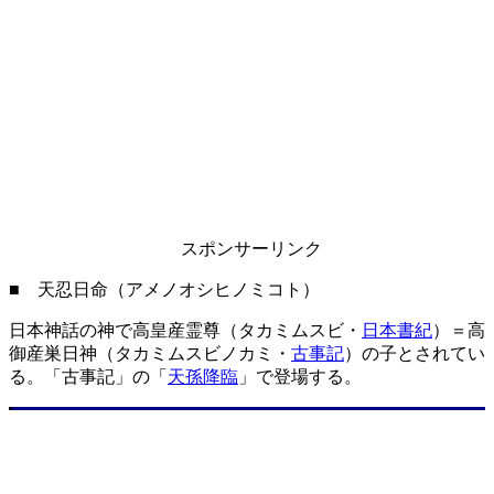
スポンサーリンク
■ 天忍日命（アメノオシヒノミコト）
日本神話の神で高皇産霊尊（タカミムスビ・
日本書紀
）＝高
御産巣日神（タカミムスビノカミ・
古事記
）の子とされてい
る。「古事記」の「
天孫降臨
」で登場する。