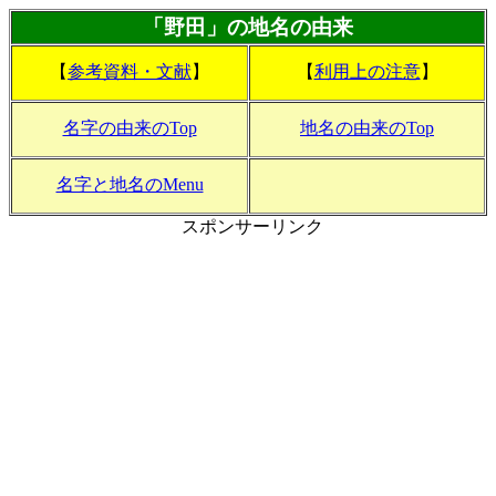
「野田」の地名の由来
【
参考資料・文献
】
【
利用上の注意
】
名字の由来のTop
地名の由来のTop
名字と地名のMenu
スポンサーリンク