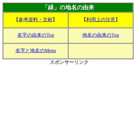
「緑」の地名の由来
【
参考資料・文献
】
【
利用上の注意
】
名字の由来のTop
地名の由来のTop
名字と地名のMenu
スポンサーリンク