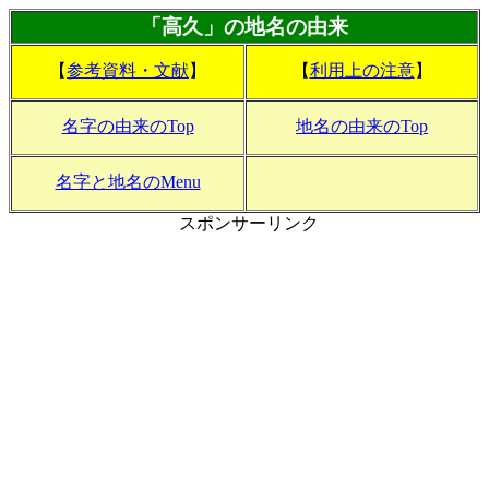
「高久」の地名の由来
【
参考資料・文献
】
【
利用上の注意
】
名字の由来のTop
地名の由来のTop
名字と地名のMenu
スポンサーリンク