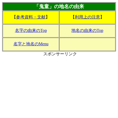
「鬼童」の地名の由来
【
参考資料・文献
】
【
利用上の注意
】
名字の由来のTop
地名の由来のTop
名字と地名のMenu
スポンサーリンク