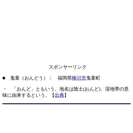
スポンサーリンク
■ 鬼童（おんどう）： 福岡県
柳川市
鬼童町
・ 「おんど」ともいう。地名は陰土(おんど)、湿地帯の意
味に由来するという。【
出典
】