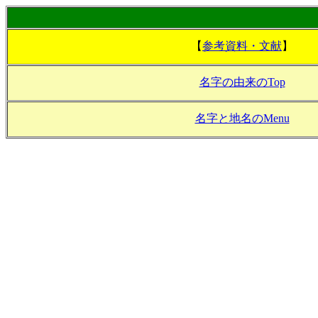
【
参考資料・文献
】
名字の由来のTop
名字と地名のMenu