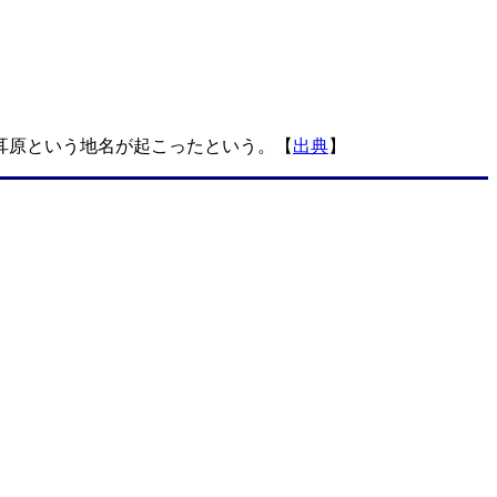
耳原という地名が起こったという。【
出典
】