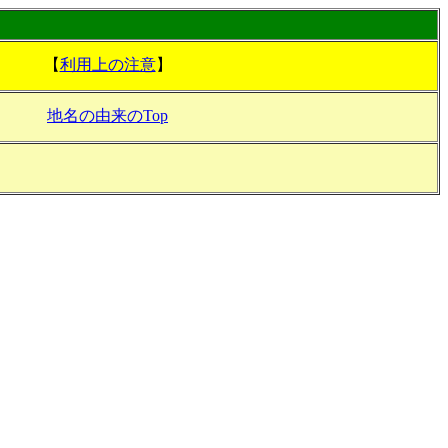
【
利用上の注意
】
地名の由来のTop