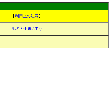
【
利用上の注意
】
地名の由来のTop