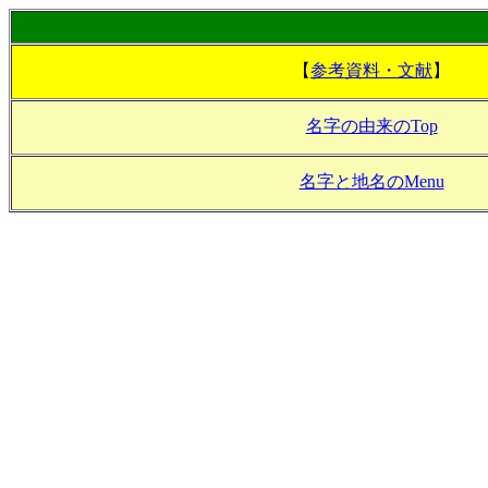
【
参考資料・文献
】
名字の由来のTop
名字と地名のMenu