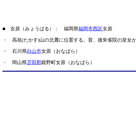
■ 女原（みょうばる）： 福岡県
福岡市西区
女原
・ 高祖(たかす)山の北麓に位置する。昔、後朱雀院の皇女
・ 石川県
白山市
女原（おなばら）
・ 岡山県
苫田郡
鏡野町女原（おなばら）