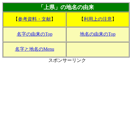
「上県」の地名の由来
【
参考資料・文献
】
【
利用上の注意
】
名字の由来のTop
地名の由来のTop
名字と地名のMenu
スポンサーリンク