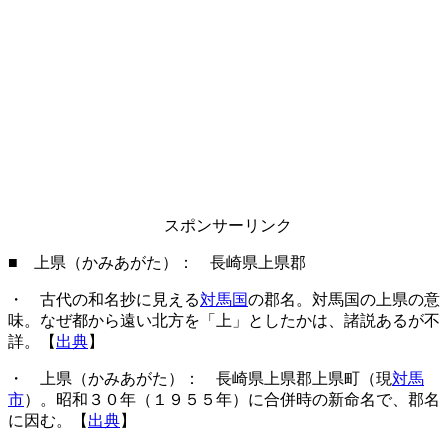
スポンサーリンク
■ 上県（かみあがた）： 長崎県上県郡
・ 古代の和名抄に見える
対馬国
の郡名。対馬国の上県の意
味。なぜ都から遠い北方を「上」としたかは、諸説あるが不
詳。【
出典
】
・ 上県（かみあがた）： 長崎県上県郡上県町（現
対馬
市
）。昭和３０年（１９５５年）に合併時の新命名で、郡名
に因む。【
出典
】