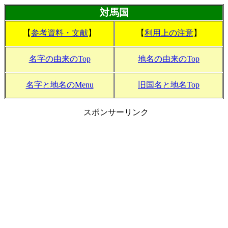
対馬国
【
参考資料・文献
】
【
利用上の注意
】
名字の由来のTop
地名の由来のTop
名字と地名のMenu
旧国名と地名Top
スポンサーリンク