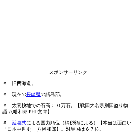
スポンサーリンク
＃ 旧西海道。
＃ 現在の
長崎県
の諸島部。
＃ 太閤検地での石高： ０万石。【戦国大名県別国盗り物
語 八幡和郎 PHP文庫】
＃
延喜式
による国力順位（納税額による）【本当は面白い
「日本中世史」 八幡和郎】。
対馬国は６７位。