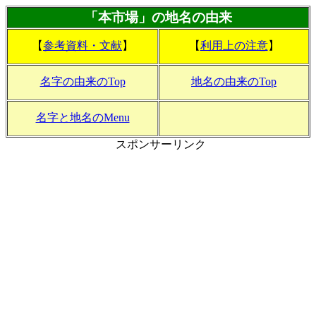
「本市場」の地名の由来
【
参考資料・文献
】
【
利用上の注意
】
名字の由来のTop
地名の由来のTop
名字と地名のMenu
スポンサーリンク