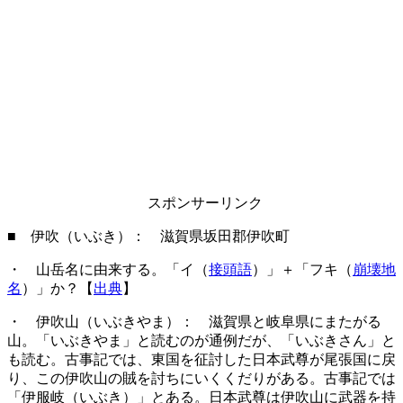
スポンサーリンク
■ 伊吹（いぶき）： 滋賀県坂田郡伊吹町
・ 山岳名に由来する。「イ（
接頭語
）」＋「フキ（
崩壊地
名
）」か？【
出典
】
・ 伊吹山（いぶきやま）： 滋賀県と岐阜県にまたがる
山。「いぶきやま」と読むのが通例だが、「いぶきさん」と
も読む。古事記では、東国を征討した日本武尊が尾張国に戻
り、この伊吹山の賊を討ちにいくくだりがある。古事記では
「伊服岐（いぶき）」とある。日本武尊は伊吹山に武器を持