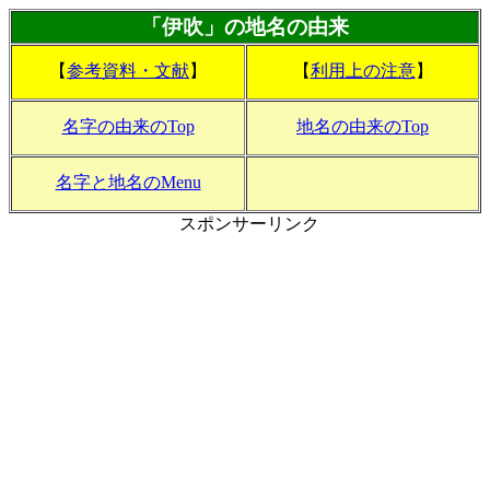
「伊吹」の地名の由来
【
参考資料・文献
】
【
利用上の注意
】
名字の由来のTop
地名の由来のTop
名字と地名のMenu
スポンサーリンク