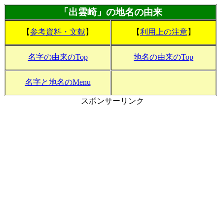
「出雲崎」の地名の由来
【
参考資料・文献
】
【
利用上の注意
】
名字の由来のTop
地名の由来のTop
名字と地名のMenu
スポンサーリンク