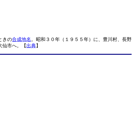
ときの
合成地名
。昭和３０年（１９５５年）に、豊川村、長野
大仙市へ。【
出典
】