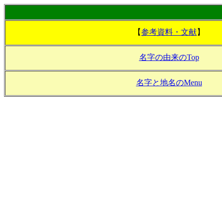
【
参考資料・文献
】
名字の由来のTop
名字と地名のMenu