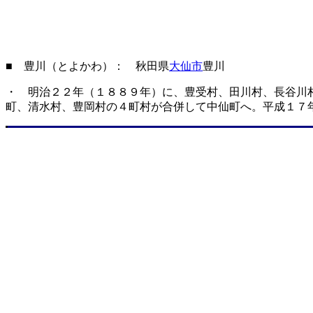
■ 豊川（とよかわ）： 秋田県
大仙市
豊川
・ 明治２２年（１８８９年）に、豊受村、田川村、長谷川
町、清水村、豊岡村の４町村が合併して中仙町へ。平成１７