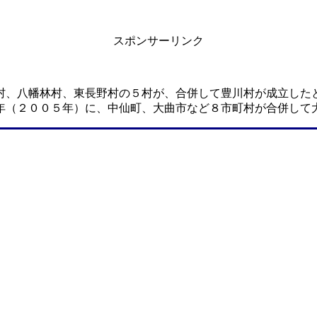
スポンサーリンク
村、八幡林村、東長野村の５村が、合併して豊川村が成立した
年（２００５年）に、中仙町、大曲市など８市町村が合併して