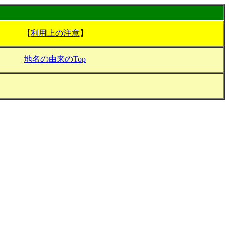
【
利用上の注意
】
地名の由来のTop